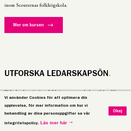
inom Scouternas folkhögskola.
Mer om kursen
UTFORSKA LEDARSKAPSÖN
På Ledarskapsön är utbildningarna samlade utifrån olika
Vi använder Cookies för att optimera din
teman och utvecklingsområden. Utforska platserna på
upplevelse, för mer information om hur vi
kartan för att läsa mer om de olika utbildningarna och hitta
Okej
behandling av dina personuppgifter se vår
den väg som passar dig bäst. Klicka på de olika ikonerna för
Läs mer här
integritetspolicy.
att få läsa mer om området samt vilka kurser som ligger där.