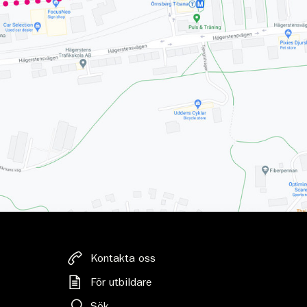
Kontakta oss
För utbildare
Sök