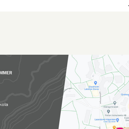
UMMER
kola