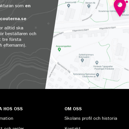
fakturan som
en
couterna.se
r alltid ska
för beställaren och
 tre första
ch efternamn).
A HOS OSS
OM OSS
rmation
Skolans profil och historia
t och regler
Kontakt