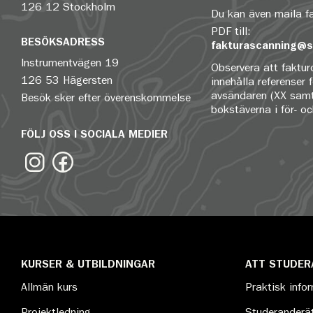
126 12 Stockholm
Du kan även maila 
PDF till:
BESÖKSADRESS
fakturascanning@s
Instrumentvägen 19
Observera att fakturo
126 53 Hägersten
innehålla referenser 
avsändaren (XX samt
Besök sker efter överenskommelse
bokstäverna i för- o
FÖLJ OSS I SOCIALA MEDIER
KURSER & UTBILDNINGAR
ATT STUDER
Allmän kurs
Praktisk info
Projektledning
Studeranderät