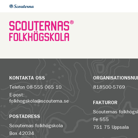
KONTAKTA OSS
ORGANISATIONSN
Telefon
08-555 065 10
818500-5769
E-post:
folkhogskola@scouterna.se
FAKTUROR
Scouternas folkhögs
POSTADRESS
Fe 555
Scouternas folkhögskola
751 75 Uppsala
Box 42034