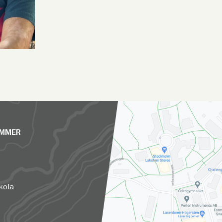
UMMER
kola