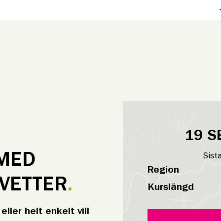
19 S
-MED
Sist
Region
VETTER
Kurslängd
ller helt enkelt vill