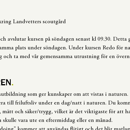
kring Landvetters scoutgård
ch avslutar kursen på söndagen senast kl 09.30. Detta g
samma plats under söndagen. Under kursen Redo för n
g och ta med vår gemensamma utrustning för en övernat
REN
utbildning som ger kunskaper om att vistas i naturen. D
ra till friluftsliv under en dag/natt i naturen. Du komm
 mätt och säker/trygg, vilket är det viktigaste för att ha
 skulle vara ute en eftermiddag eller en månad.
oing" kommer att användas flitigt och det blir matla