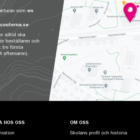
fakturan som
en
couterna.se
r alltid ska
för beställaren och
 tre första
ch efternamn).
A HOS OSS
OM OSS
rmation
Skolans profil och historia