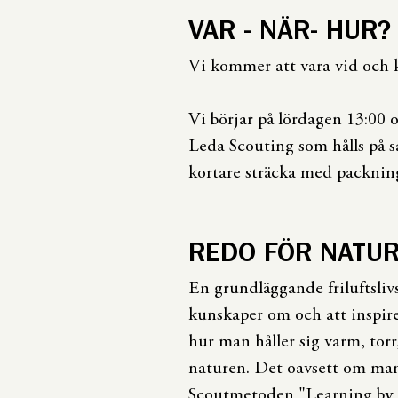
VAR - NÄR- HUR?
Vi kommer att vara vid och 
Vi börjar på lördagen 13:00 o
Leda Scouting som hålls på 
kortare sträcka med packnin
REDO FÖR NATU
En grundläggande friluftslivs
kunskaper om och att inspire
hur man håller sig varm, torr,
naturen. Det oavsett om man
Scoutmetoden "Learning by d