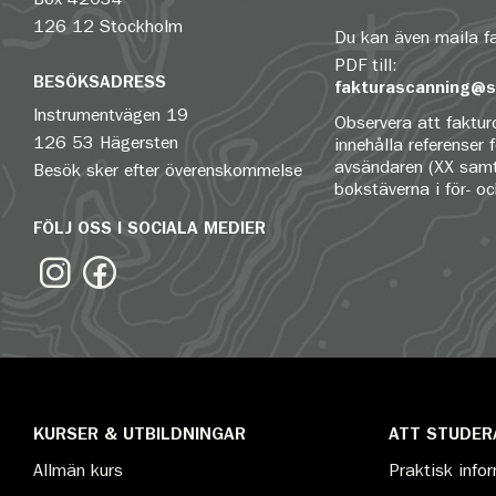
126 12 Stockholm
Du kan även maila 
PDF till:
BESÖKSADRESS
fakturascanning@s
Instrumentvägen 19
Observera att fakturo
126 53 Hägersten
innehålla referenser 
avsändaren (XX samt
Besök sker efter överenskommelse
bokstäverna i för- o
FÖLJ OSS I SOCIALA MEDIER
KURSER & UTBILDNINGAR
ATT STUDER
Allmän kurs
Praktisk info