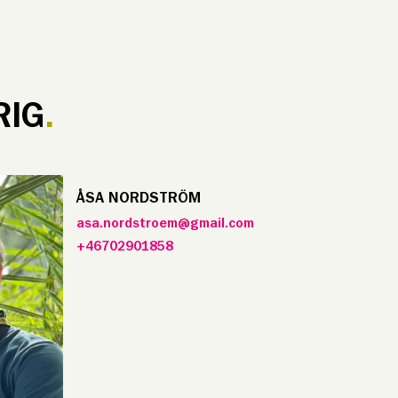
RIG
ÅSA NORDSTRÖM
asa.nordstroem@gmail.com
+46702901858