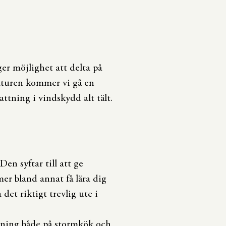
er möjlighet att delta på
aturen kommer vi gå en
tning i vindskydd alt tält.
en syftar till att ge
er bland annat få lära dig
 det riktigt trevlig ute i
gning både på stormkök och