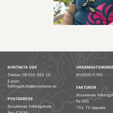
KONTAKTA OSS
ORGANISATIONSN
Telefon
08-555 065 10
818500-5769
E-post:
folkhogskola@scouterna.se
FAKTUROR
Scouternas folkhögs
POSTADRESS
Fe 555
Scouternas folkhögskola
751 75 Uppsala
Box 42034