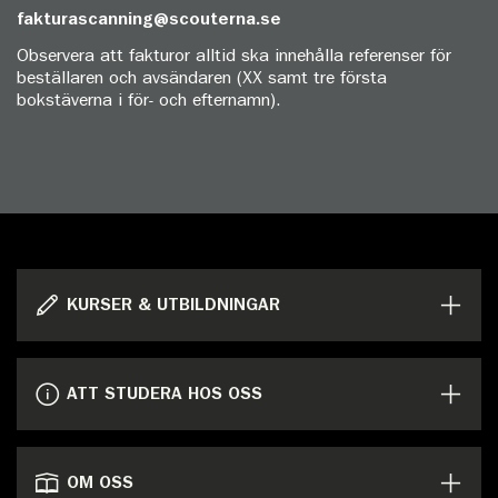
fakturascanning@scouterna.se
Observera att fakturor alltid ska innehålla referenser för
beställaren och avsändaren (XX samt tre första
bokstäverna i för- och efternamn).
KURSER & UTBILDNINGAR
ATT STUDERA HOS OSS
OM OSS