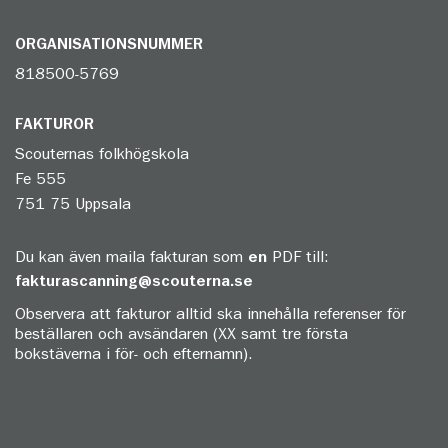
ORGANISATIONSNUMMER
818500-5769
FAKTUROR
Scouternas folkhögskola
Fe 555
751 75 Uppsala
Du kan även maila fakturan som
en
PDF till:
fakturascanning@scouterna.se
Observera att fakturor alltid ska innehålla referenser för
beställaren och avsändaren (XX samt tre första
bokstäverna i för- och efternamn).