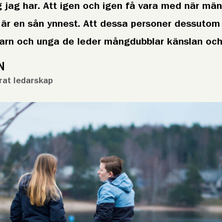
jag har. Att igen och igen få vara med när männ
v är en sån ynnest. Att dessa personer dessutom
n och unga de leder mångdubblar känslan och 
N
rat ledarskap