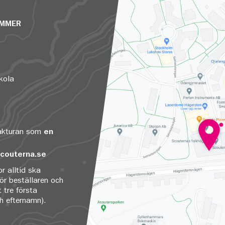
UMMER
kola
fakturan som
en
couterna.se
r alltid ska
för beställaren och
 tre första
ch efternamn).