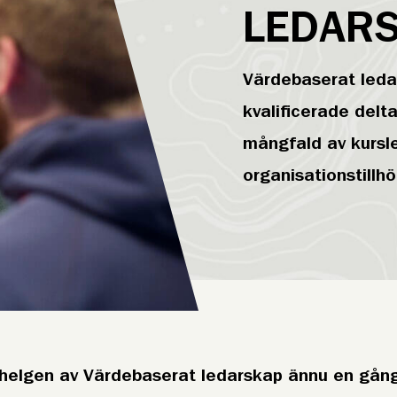
LEDAR
Värdebaserat leda
kvalificerade delt
mångfald av kursl
organisationstillhö
shelgen av Värdebaserat ledarskap ännu en gång