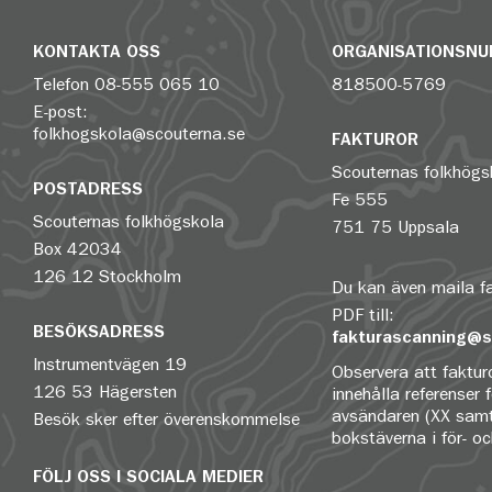
KONTAKTA OSS
ORGANISATIONSN
Telefon
08-555 065 10
818500-5769
E-post:
folkhogskola@scouterna.se
FAKTUROR
Scouternas folkhögs
POSTADRESS
Fe 555
Scouternas folkhögskola
751 75 Uppsala
Box 42034
126 12 Stockholm
Du kan även maila 
PDF till:
BESÖKSADRESS
fakturascanning@s
Instrumentvägen 19
Observera att fakturo
126 53 Hägersten
innehålla referenser 
avsändaren (XX samt
Besök sker efter överenskommelse
bokstäverna i för- o
FÖLJ OSS I SOCIALA MEDIER