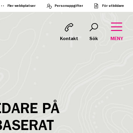
Fler webbplatser
Personuppgifter
För utbildare
Kontakt
Sök
MENY
DARE PÅ
BASERAT