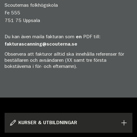
Scouternas folkhögskola
Fe 555
751 75 Uppsala
Du kan även maila fakturan som
en
PDF till:
fakturascanning@scouterna.se
Observera att fakturor alltid ska innehålla referenser för
beställaren och avsändaren (XX samt tre första
bokstäverna i för- och efternamn).
KURSER & UTBILDNINGAR