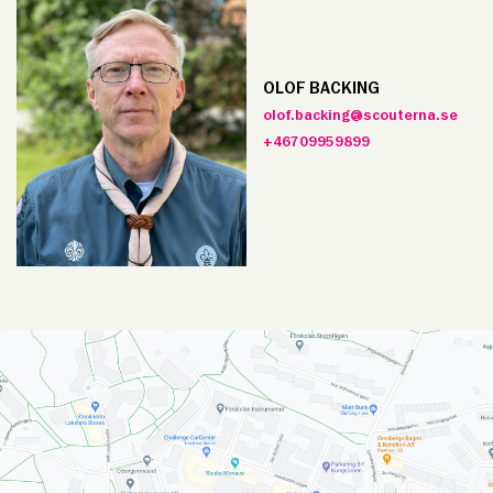
OLOF BACKING
olof.backing@scouterna.se
+46709959899