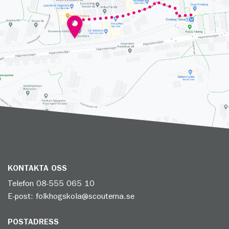
KONTAKTA OSS
Telefon
08-555 065 10
E-post:
folkhogskola@scouterna.se
POSTADRESS