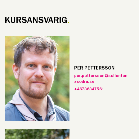
KURSANSVARIG
PER PETTERSSON
per.pettersson@sollentun
asodra.se
+46736347561