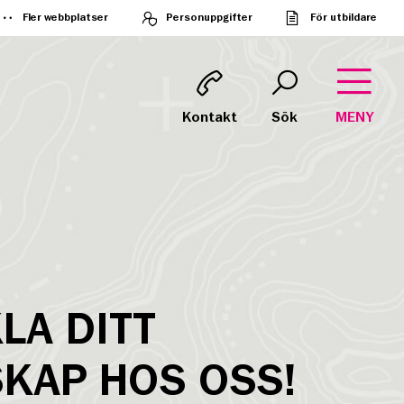
Fler webbplatser
Personuppgifter
För utbildare
Kontakt
Sök
MENY
LA DITT
KAP HOS OSS!