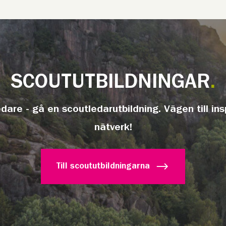
SCOUTUTBILDNINGAR
edare - gå en scoutledarutbildning. Vägen till ins
nätverk!
Till scoututbildningarna