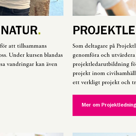
 NATUR
PROJEKTL
för att tillsammans
Som deltagare på Projektl
oss. Under kursen blandas
genomföra och utvärdera p
ssa vandringar kan även
projektledarutbildning fö
projekt inom civilsamhäl
ett verkligt projekt och t
Mer om Projektlednin