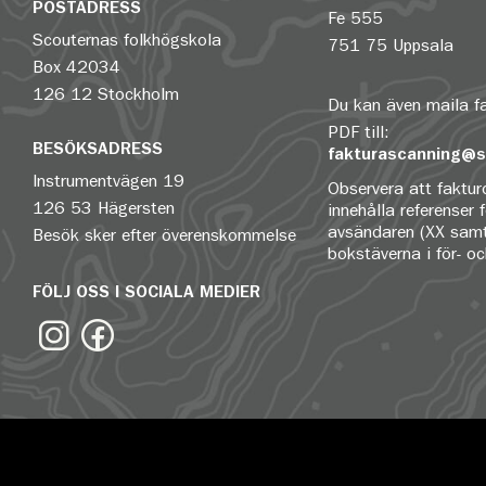
POSTADRESS
Fe 555
Scouternas folkhögskola
751 75 Uppsala
Box 42034
126 12 Stockholm
Du kan även maila 
PDF till:
BESÖKSADRESS
fakturascanning@s
Instrumentvägen 19
Observera att fakturo
126 53 Hägersten
innehålla referenser 
avsändaren (XX samt
Besök sker efter överenskommelse
bokstäverna i för- o
FÖLJ OSS I SOCIALA MEDIER