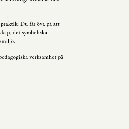
praktik. Du får öva på att
rskap, det symboliska
miljö.
n pedagogiska verksamhet på