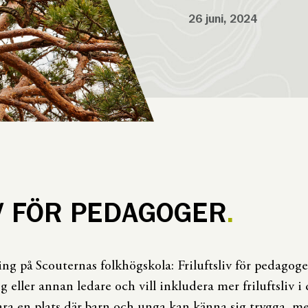
26 juni, 2024
V FÖR PEDAGOGER
ng på Scouternas folkhögskola: Friluftsliv för pedagoger
og eller annan ledare och vill inkludera mer friluftsliv 
ara en plats där barn och unga kan känna sig trygga, 