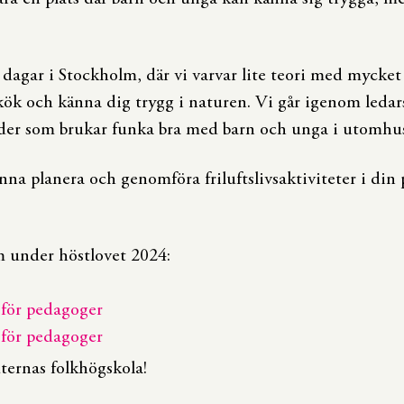
agar i Stockholm, där vi varvar lite teori med mycket 
mkök och känna dig trygg i naturen. Vi går igenom leda
er som brukar funka bra med barn och unga i utomhus
unna planera och genomföra friluftslivsaktiviteter i di
m under höstlovet 2024:
v för pedagoger
v för pedagoger
ternas folkhögskola!