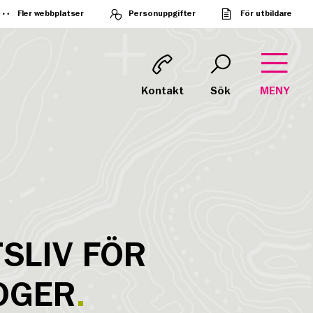
Fler webbplatser
Personuppgifter
För utbildare
Kontakt
Sök
MENY
TSLIV FÖR
OGER