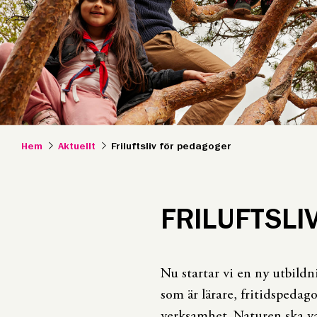
Hem
Aktuellt
Friluftsliv för pedagoger
FRILUFTSLI
Nu startar vi en ny utbildni
som är lärare, fritidspedag
verksamhet. Naturen ska v