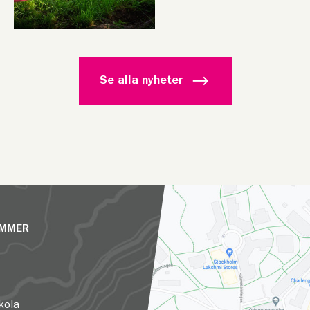
Se alla nyheter
UMMER
kola