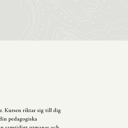
. Kursen riktar sig till dig
i din pedagogiska
men samtidigt utmanas och