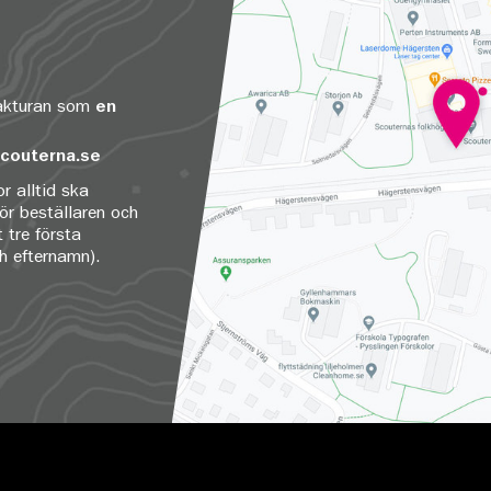
fakturan som
en
couterna.se
r alltid ska
för beställaren och
 tre första
ch efternamn).