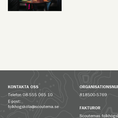
KONTAKTA OSS
ORGANISATIONSN
Telefon
08-555 065 10
818500-5769
E-post:
folkhogskola@scouterna.se
FAKTUROR
Scouternas folkhögs