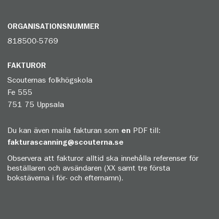
ORGANISATIONSNUMMER
818500-5769
FAKTUROR
Scouternas folkhögskola
Fe 555
751 75 Uppsala
Du kan även maila fakturan som
en
PDF till:
fakturascanning@scouterna.se
Observera att fakturor alltid ska innehålla referenser för
beställaren och avsändaren (XX samt tre första
bokstäverna i för- och efternamn).