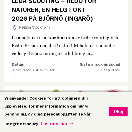
LEDA SCOUTING + REDO FÖR
NATUREN, EN HELG I OKT
2026 PÅ BJÖRNÖ (INGARÖ)
Region Stockholm
Denna kurs är en kombination av Leda scouting och
Redo för naturen, du får alltså båda kurserna under
en helg. Leda scouting är utbildningen...
Datum
Sista ansökningsdag
3 okt 2026 > 4 okt 2026
13 sep 2026
Vi använder Cookies för att optimera din
upplevelse, för mer information om hur vi
Okej
behandling av dina personuppgifter se vår
Läs mer här
integritetspolicy.