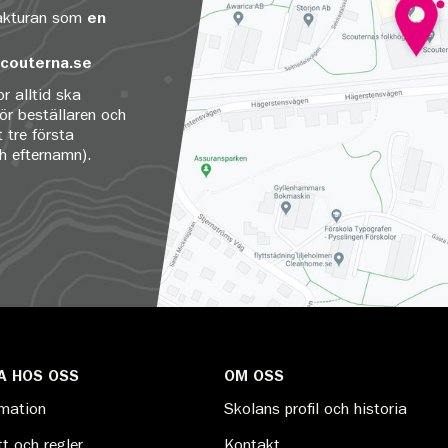
fakturan som
en
couterna.se
r alltid ska
för beställaren och
 tre första
ch efternamn).
A HOS OSS
OM OSS
rmation
Skolans profil och historia
t och regler
Kontakt