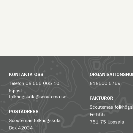
KONTAKTA OSS
ORGANISATIONSN
Telefon
08-555 065 10
818500-5769
E-post:
folkhogskola@scouterna.se
FAKTUROR
Scouternas folkhögs
POSTADRESS
Fe 555
Scouternas folkhögskola
751 75 Uppsala
Box 42034