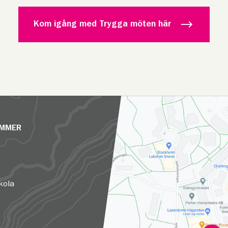
Kom igång med Trygga möten här
UMMER
kola