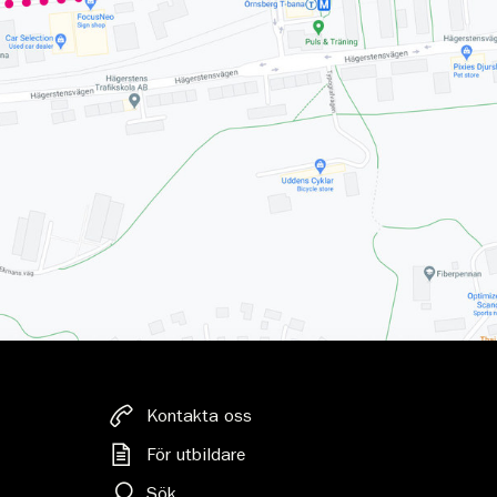
Kontakta oss
För utbildare
Sök