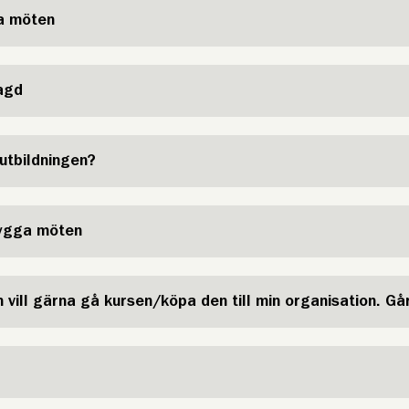
ga möten
lagd
utbildningen?
rygga möten
 vill gärna gå kursen/köpa den till min organisation. Gå