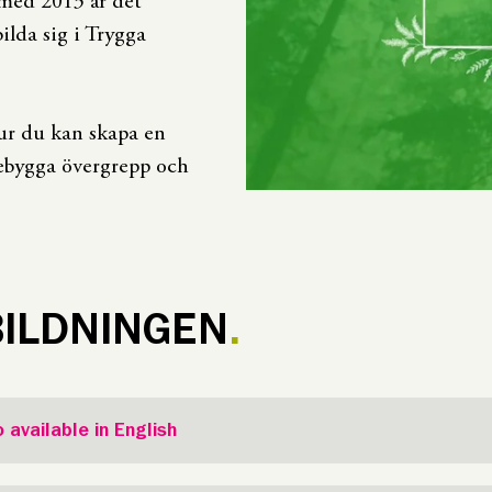
 med 2013 är det
bilda sig i Trygga
ur du kan skapa en
rebygga övergrepp och
ILDNINGEN
 available in English