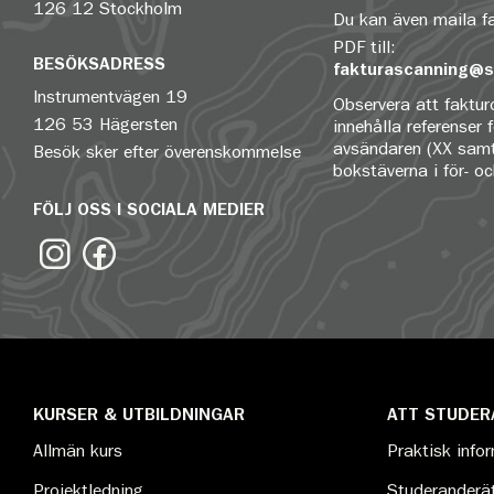
126 12 Stockholm
Du kan även maila 
PDF till:
BESÖKSADRESS
fakturascanning@s
Instrumentvägen 19
Observera att fakturo
126 53 Hägersten
innehålla referenser 
avsändaren (XX samt
Besök sker efter överenskommelse
bokstäverna i för- o
FÖLJ OSS I SOCIALA MEDIER
KURSER & UTBILDNINGAR
ATT STUDER
Allmän kurs
Praktisk info
Projektledning
Studeranderät