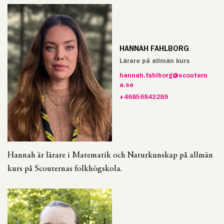
HANNAH FAHLBORG
Lärare på allmän kurs
hannah.fahlborg@scoutern
a.se
+46856843289
Hannah är lärare i Matematik och Naturkunskap på allmän
kurs på Scouternas folkhögskola.