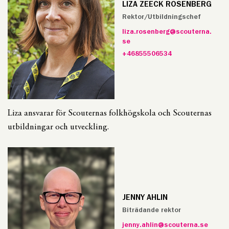
LIZA ZEECK ROSENBERG
Rektor/Utbildningschef
liza.rosenberg@scouterna.
se
+46855506534
Liza ansvarar för Scouternas folkhögskola och Scouternas
utbildningar och utveckling.
JENNY AHLIN
Biträdande rektor
jenny.ahlin@scouterna.se