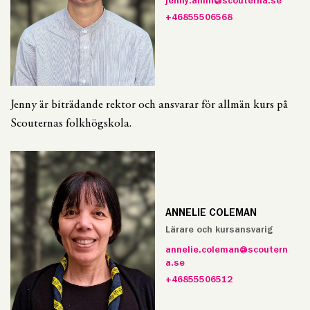
jenny.ahlin@scouterna.se
+46855506568
Jenny är biträdande rektor och ansvarar för allmän kurs på
Scouternas folkhögskola.
ANNELIE COLEMAN
Lärare och kursansvarig
annelie.coleman@scoutern
a.se
+46855506512