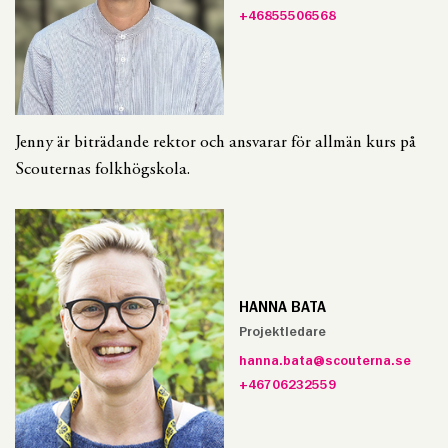
+46855506568
Jenny är biträdande rektor och ansvarar för allmän kurs på
Scouternas folkhögskola.
HANNA BATA
Projektledare
hanna.bata@scouterna.se
+46706232559