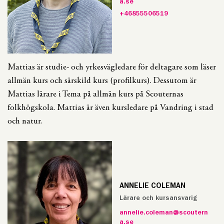
a.se
+46855506519
Mattias är studie- och yrkesvägledare för deltagare som läser
allmän kurs och särskild kurs (profilkurs). Dessutom är
Mattias lärare i Tema på allmän kurs på Scouternas
folkhögskola. Mattias är även kursledare på Vandring i stad
och natur.
ANNELIE COLEMAN
Lärare och kursansvarig
annelie.coleman@scoutern
a.se