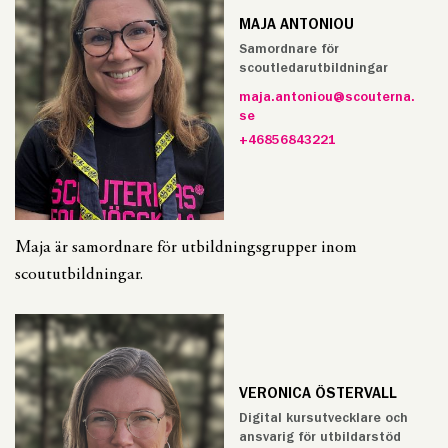
MAJA ANTONIOU
Samordnare för
scoutledarutbildningar
maja.antoniou@scouterna.
se
+46856843221
Maja är samordnare för utbildningsgrupper inom
scoututbildningar.
VERONICA ÖSTERVALL
Digital kursutvecklare och
ansvarig för utbildarstöd