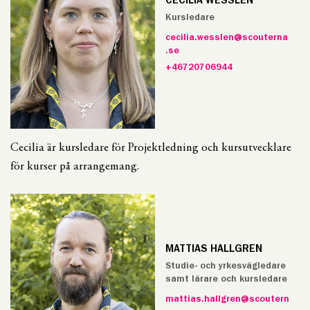
CECILIA WESSLÉN
Kursledare
cecilia.wesslen@scouterna
.se
+46720706944
Cecilia är kursledare för Projektledning och kursutvecklare
för kurser på arrangemang.
MATTIAS HALLGREN
Studie- och yrkesvägledare
samt lärare och kursledare
mattias.hallgren@scoutern