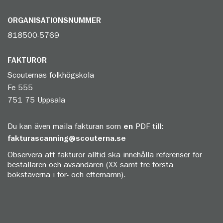
ORGANISATIONSNUMMER
818500-5769
FAKTUROR
Scouternas folkhögskola
Fe 555
751 75 Uppsala
Du kan även maila fakturan som
en
PDF till:
fakturascanning@scouterna.se
Observera att fakturor alltid ska innehålla referenser för
beställaren och avsändaren (XX samt tre första
bokstäverna i för- och efternamn).