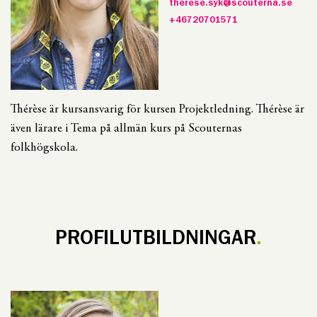
therese.syk@scouterna.se
+46720701571
Thérèse är kursansvarig för kursen Projektledning. Thérèse är
även lärare i Tema på allmän kurs på Scouternas
folkhögskola.
PROFILUTBILDNINGAR