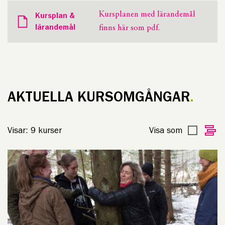
Kursplanen med lärandemål
Kursplan &
lärandemål
finns här som pdf.
AKTUELLA KURSOMGÅNGAR
Visar:
9
kurser
Visa som